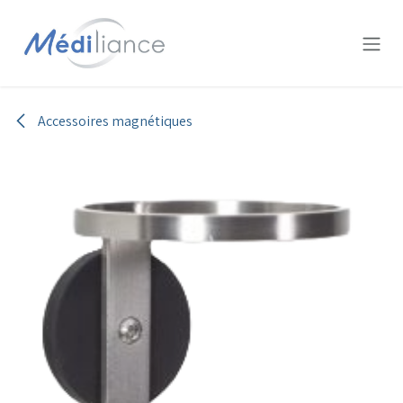
Se rendre au contenu
Accessoires magnétiques