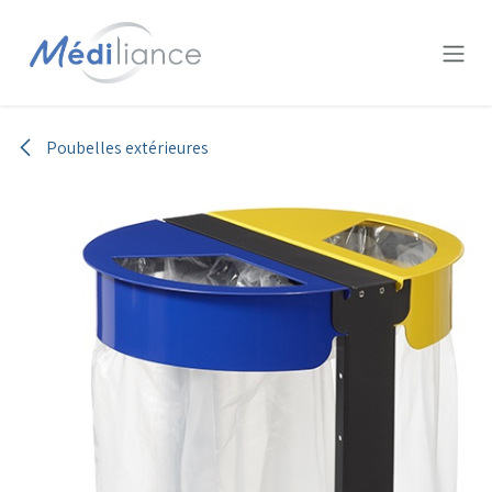
Se rendre au contenu
Poubelles extérieures