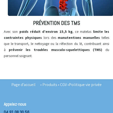
PRÉVENTION DES TMS
Avec son
poids réduit d’environ 15,5 kg
, ce matelas
limite les
contraintes physiques
lors des
manutentions manuelles
telles
que le transport, le nettoyage ou la réfection du lit, contribuant ainsi
à
prévenir les troubles musculo-squelettiques (TMS)
du
personnel soignant.
Page d'accueil
•
Produits
•
CGV
•
Politique vie privée
Appelez-nous
04 91 08 30 56