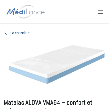
Se rendre au contenu
La chambre
Matelas ALOVA VMA64 – confort et