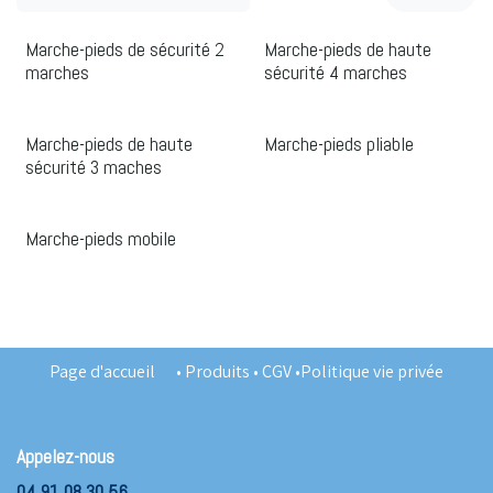
Marche-pieds de sécurité 2
Marche-pieds de haute
marches
sécurité 4 marches
Marche-pieds de haute
Marche-pieds pliable
sécurité 3 maches
Marche-pieds mobile
Page d'accueil
•
Produits
•
CGV
•
Politique vie privée
Appelez-nous
04 91 08 30 56