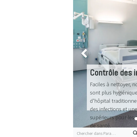
Précédent
Contrôle des i
Faciles à nettoyer, n
sont plus hygiénique
d’hôpital traditionne
des infections et une
supérieurs pour les
de santé.