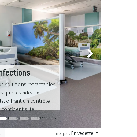
Suivant
nfections
os solutions rétractables
s que les rideaux
ls, offrant un contrôle
 confidentialité
 environnements de soins
En vedette
Trier par: