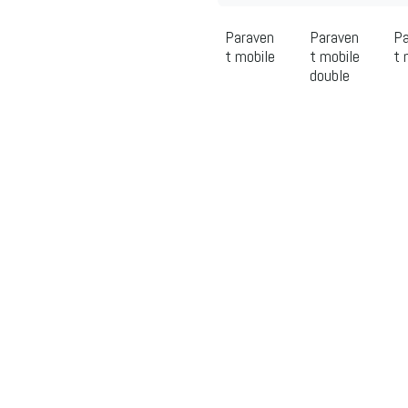
Paraven
Paraven
Pa
t mobile
t mobile
t 
double