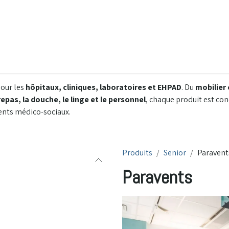
Notre savoir-faire
Nos produits
Installations
Conseils & So
pour les
hôpitaux, cliniques, laboratoires et EHPAD
. Du
mobilier
repas, la douche, le linge et le personnel
, chaque produit est con
ents médico-sociaux.
Produits
Senior
Paravent
Paravents